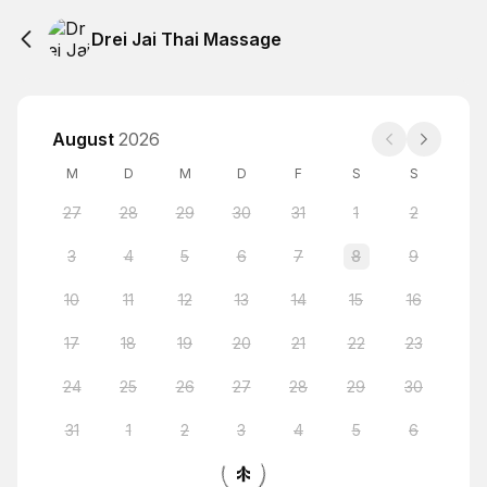
Drei Jai Thai Massage
August
2026
M
D
M
D
F
S
S
27
28
29
30
31
1
2
3
4
5
6
7
8
9
10
11
12
13
14
15
16
17
18
19
20
21
22
23
24
25
26
27
28
29
30
31
1
2
3
4
5
6