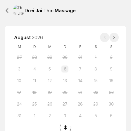
Drei Jai Thai Massage
August
2026
M
D
M
D
F
S
S
27
28
29
30
31
1
2
3
4
5
6
7
8
9
10
11
12
13
14
15
16
17
18
19
20
21
22
23
24
25
26
27
28
29
30
31
1
2
3
4
5
6