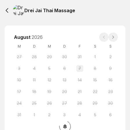
Drei Jai Thai Massage
August
2026
M
D
M
D
F
S
S
27
28
29
30
31
1
2
3
4
5
6
7
8
9
10
11
12
13
14
15
16
17
18
19
20
21
22
23
24
25
26
27
28
29
30
31
1
2
3
4
5
6