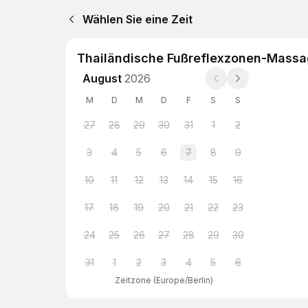
Wählen Sie eine Zeit
Thailändische Fußreflexzonen-Massa
August
2026
M
D
M
D
F
S
S
27
28
29
30
31
1
2
3
4
5
6
7
8
9
10
11
12
13
14
15
16
17
18
19
20
21
22
23
24
25
26
27
28
29
30
31
1
2
3
4
5
6
Zeitzone
(
Europe/Berlin
)