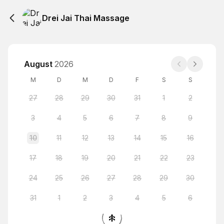
Drei Jai Thai Massage
August
2026
M
D
M
D
F
S
S
27
28
29
30
31
1
2
3
4
5
6
7
8
9
10
11
12
13
14
15
16
17
18
19
20
21
22
23
24
25
26
27
28
29
30
31
1
2
3
4
5
6