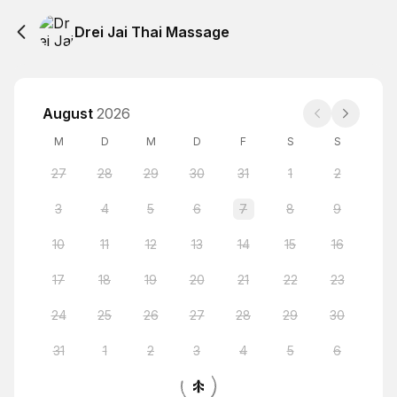
Drei Jai Thai Massage
August
2026
M
D
M
D
F
S
S
27
28
29
30
31
1
2
3
4
5
6
7
8
9
10
11
12
13
14
15
16
17
18
19
20
21
22
23
24
25
26
27
28
29
30
31
1
2
3
4
5
6